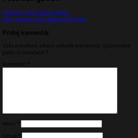
Previous:
Technické vynálezy
Next:
Atlantis Letný Rodinný Festival
Pridaj komentár
Vaša e-mailová adresa nebude zverejnená.
Vyžadované
polia sú označené
*
Komentár
*
Meno
*
E-mail
*