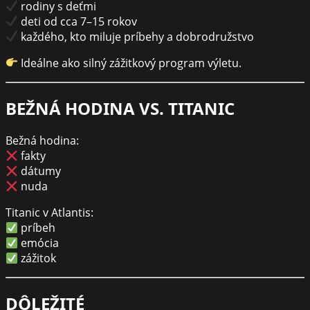
rodiny s deťmi
deti od cca 7–15 rokov
každého, kto miluje príbehy a dobrodružstvo
Ideálne ako silný zážitkový program výletu.
BEŽNÁ HODINA VS. TITANIC
Bežná hodina:
fakty
dátumy
nuda
Titanic v Atlantis:
príbeh
emócia
zážitok
DÔLEŽITÉ