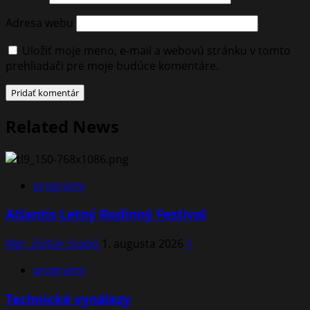
Adresa webu
Uložiť moje meno, e-mail a webovú stránku v tomto
prehliadači pre moje budúce komentáre.
Related News
programy
Atlantis Letný Rodinný Festival
Mgr. Zoltán Szabó
1. augusta 2026
1
programy
Technické vynálezy