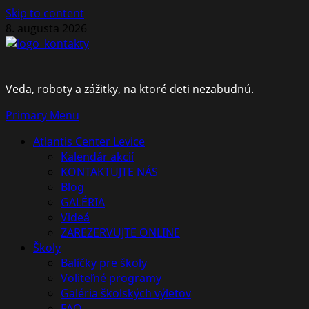
Skip to content
8. augusta 2026
Veda, roboty a zážitky, na ktoré deti nezabudnú.
Primary Menu
Atlantis Center Levice
Kalendár akcií
KONTAKTUJTE NÁS
Blog
GALÉRIA
Videá
ZAREZERVUJTE ONLINE
Školy
Balíčky pre školy
Voliteľné programy
Galéria školských výletov
FAQ