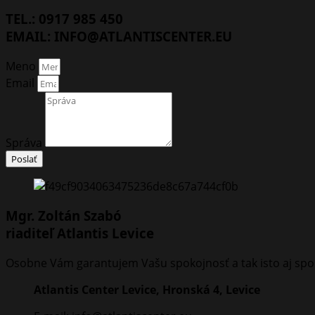
TEL.: 0917 985 450
EMAIL: INFO@ATLANTISCENTER.EU
Meno
Email
Správa
Poslať
Mgr. Zoltán Szabó
riaditeľ Atlantis Levice
Osobne Vám garantujem Vašu spokojnosť a tak isto aj spoko
Atlantis Center Levice, Hronská 4, Levice