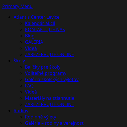
Primary Menu
Atlantis Center Levice
Kalendár akcií
KONTAKTUJTE NÁS
Blog
GALÉRIA
Videá
ZAREZERVUJTE ONLINE
Školy
Balíčky pre školy
Voliteľné programy
Galéria školských výletov
FAQ
Videá
Materiály na stiahnutie
ZAREZERVUJTE ONLINE
Rodiny
Rodinné výlety
Galéria – rodiny a verejnosť