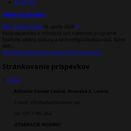
programy
Veda na Javisku
Mgr. Zoltán Szabó
16. apríla 2026
0
Veda na javisku a robotický pes v jednom programe.
Explózie, efekty, pokusy a technológia budúcnosti, ktoré
deti...
Read More
Read more about Veda na Javisku
Stránkovanie príspevkov
1
2
Next
Atlantis Center Levice, Hronská 4, Levice
E-mail: info@atlantiscenter.eu
tel.: 0917 985 450
OTVÁRACIE HODINY: