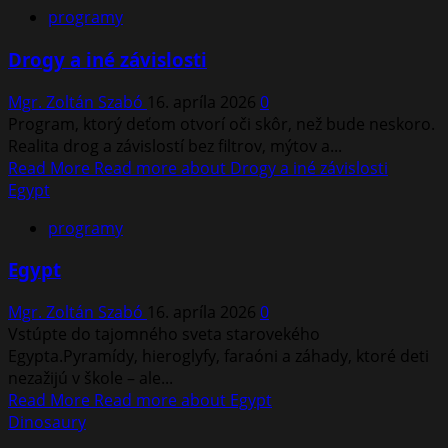
programy
Drogy a iné závislosti
Mgr. Zoltán Szabó
16. apríla 2026
0
Program, ktorý deťom otvorí oči skôr, než bude neskoro.
Realita drog a závislostí bez filtrov, mýtov a...
Read More
Read more about Drogy a iné závislosti
Egypt
programy
Egypt
Mgr. Zoltán Szabó
16. apríla 2026
0
Vstúpte do tajomného sveta starovekého
Egypta.Pyramídy, hieroglyfy, faraóni a záhady, ktoré deti
nezažijú v škole – ale...
Read More
Read more about Egypt
Dinosaury