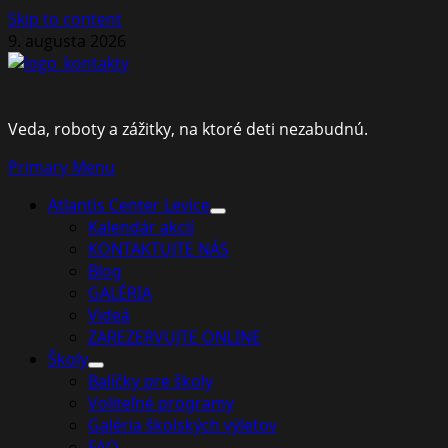
Skip to content
9. augusta 2026
Veda, roboty a zážitky, na ktoré deti nezabudnú.
Primary Menu
Atlantis Center Levice
Kalendár akcií
KONTAKTUJTE NÁS
Blog
GALÉRIA
Videá
ZAREZERVUJTE ONLINE
Školy
Balíčky pre školy
Voliteľné programy
Galéria školských výletov
FAQ