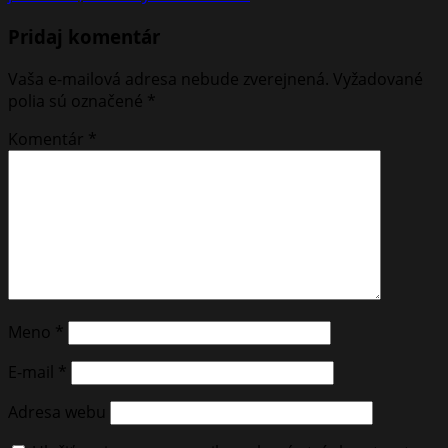
Pridaj komentár
Vaša e-mailová adresa nebude zverejnená.
Vyžadované
polia sú označené
*
Komentár
*
Meno
*
E-mail
*
Adresa webu