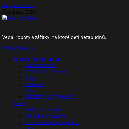
Skip to content
7. augusta 2026
Veda, roboty a zážitky, na ktoré deti nezabudnú.
Primary Menu
Atlantis Center Levice
Kalendár akcií
KONTAKTUJTE NÁS
Blog
GALÉRIA
Videá
ZAREZERVUJTE ONLINE
Školy
Balíčky pre školy
Voliteľné programy
Galéria školských výletov
FAQ