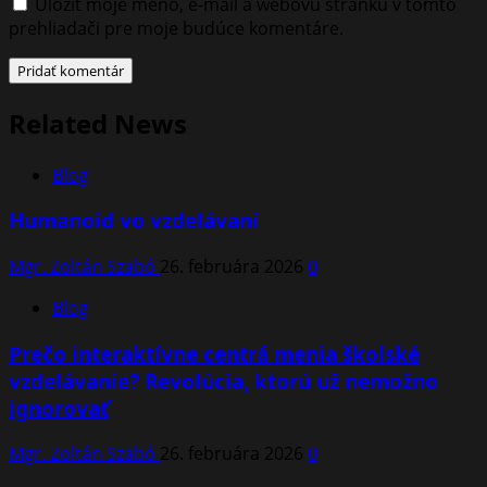
Uložiť moje meno, e-mail a webovú stránku v tomto
prehliadači pre moje budúce komentáre.
Related News
Blog
Humanoid vo vzdelávaní
Mgr. Zoltán Szabó
26. februára 2026
0
Blog
Prečo interaktívne centrá menia školské
vzdelávanie? Revolúcia, ktorú už nemožno
ignorovať
Mgr. Zoltán Szabó
26. februára 2026
0