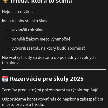
Trieda, ktorá to stihla
Nejde len o výlet.
Ide o to, aby ste ako škola:
zakončili rok silno
ponúkli žiakom niečo výnimočné
vytvorili zážitok, na ktorý budú spomínať
Nie všetky triedy sa dostanú do posledných voľných
termínov.
Rezervácie pre školy 2025
Termíny pred letnými prázdninami sa rýchlo zapĺňajú.
Odporúčame kontaktovať nás čo najskôr a zabezpečiť si
miesto pre vašu triedu.