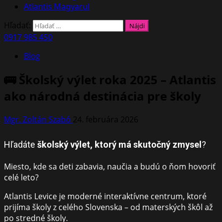
Atlantis Magyarul
Hľadať:
0917 985 450
Blog
🚌 Školský výlet roka 2025 – Atlantis
ako národná destinácia pre školy
Mgr. Zoltán Szabó
24. februára 2026
Hľadáte
školský výlet, ktorý má skutočný zmysel
?
Miesto, kde sa deti zabavia, naučia a budú o ňom hovoriť
celé leto?
Atlantis Levice
je moderné interaktívne centrum, ktoré
prijíma školy z celého Slovenska – od materských škôl až
po stredné školy.